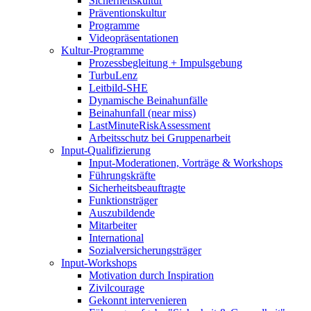
Sicherheitskultur
Präventionskultur
Programme
Videopräsentationen
Kultur-Programme
Prozessbegleitung + Impulsgebung
TurbuLenz
Leitbild-SHE
Dynamische Beinahunfälle
Beinahunfall (near miss)
LastMinuteRiskAssessment
Arbeitsschutz bei Gruppenarbeit
Input-Qualifizierung
Input-Moderationen, Vorträge & Workshops
Führungskräfte
Sicherheitsbeauftragte
Funktionsträger
Auszubildende
Mitarbeiter
International
Sozialversicherungsträger
Input-Workshops
Motivation durch Inspiration
Zivilcourage
Gekonnt intervenieren