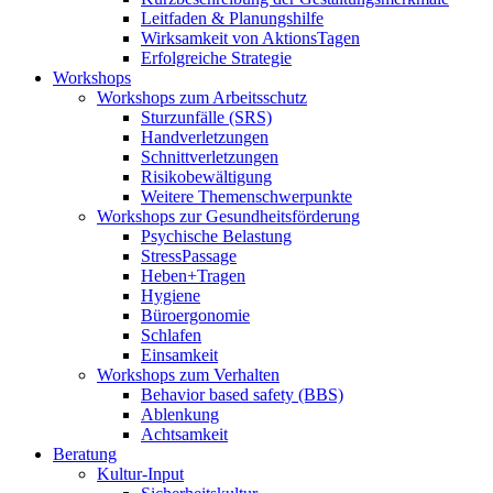
Leitfaden & Planungshilfe
Wirksamkeit von AktionsTagen
Erfolgreiche Strategie
Workshops
Workshops zum Arbeitsschutz
Sturzunfälle (SRS)
Handverletzungen
Schnittverletzungen
Risikobewältigung
Weitere Themenschwerpunkte
Workshops zur Gesundheitsförderung
Psychische Belastung
StressPassage
Heben+Tragen
Hygiene
Büroergonomie
Schlafen
Einsamkeit
Workshops zum Verhalten
Behavior based safety (BBS)
Ablenkung
Achtsamkeit
Beratung
Kultur-Input