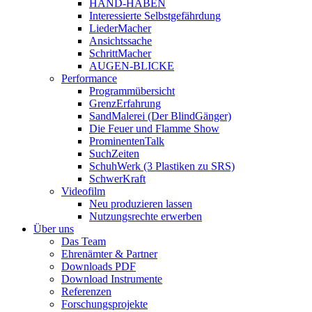
HAND-HABEN
Interessierte Selbstgefährdung
LiederMacher
Ansichtssache
SchrittMacher
AUGEN-BLICKE
Performance
Programmübersicht
GrenzErfahrung
SandMalerei (Der BlindGänger)
Die Feuer und Flamme Show
ProminentenTalk
SuchZeiten
SchuhWerk (3 Plastiken zu SRS)
SchwerKraft
Videofilm
Neu produzieren lassen
Nutzungsrechte erwerben
Über uns
Das Team
Ehrenämter & Partner
Downloads PDF
Download Instrumente
Referenzen
Forschungsprojekte