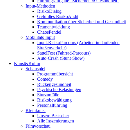
Führungsaufgabe "Sicherheit & Gesundheit"
Input-Methoden
RisikoDialog
Gefühltes RisikoAudit
Kommunikation über Sicherheit und Gesundheit
Teamentwicklung
ChaosPendel
Mobilitäts-Input
Input-RisikoParcours (Arbeiten im laufenden
Straßenverkehr)
SattelFest (Fahrrad-Parcours)
Auto-Crash (Stunt-Show)
Kunst&Kultur
Schauspiel
Programmübersicht
Comedy
Rückengesundheit
Psychische Belastungen
Sturzunfälle
Risikobewältigung
Personalführung
Kleinkunst
Unsere Bestseller
Alle Inszenierungen
Filmvorschau