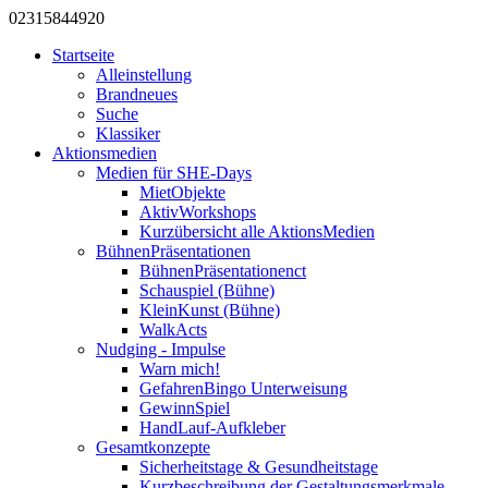
0231
584
492
0
Startseite
Alleinstellung
Brandneues
Suche
Klassiker
Aktionsmedien
Medien für SHE-Days
MietObjekte
AktivWorkshops
Kurzübersicht alle AktionsMedien
BühnenPräsentationen
BühnenPräsentationenct
Schauspiel (Bühne)
KleinKunst (Bühne)
WalkActs
Nudging - Impulse
Warn mich!
GefahrenBingo Unterweisung
GewinnSpiel
HandLauf-Aufkleber
Gesamtkonzepte
Sicherheitstage & Gesundheitstage
Kurzbeschreibung der Gestaltungsmerkmale