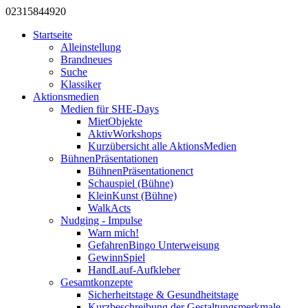
0231
584
492
0
Startseite
Alleinstellung
Brandneues
Suche
Klassiker
Aktionsmedien
Medien für SHE-Days
MietObjekte
AktivWorkshops
Kurzübersicht alle AktionsMedien
BühnenPräsentationen
BühnenPräsentationenct
Schauspiel (Bühne)
KleinKunst (Bühne)
WalkActs
Nudging - Impulse
Warn mich!
GefahrenBingo Unterweisung
GewinnSpiel
HandLauf-Aufkleber
Gesamtkonzepte
Sicherheitstage & Gesundheitstage
Kurzbeschreibung der Gestaltungsmerkmale