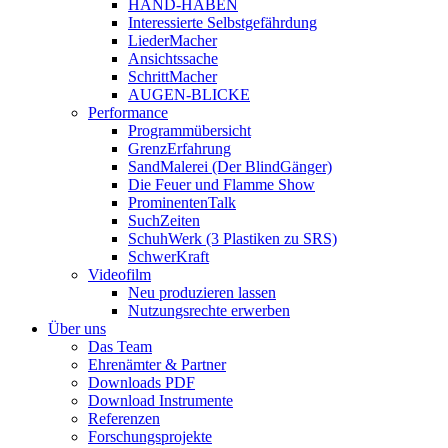
HAND-HABEN
Interessierte Selbstgefährdung
LiederMacher
Ansichtssache
SchrittMacher
AUGEN-BLICKE
Performance
Programmübersicht
GrenzErfahrung
SandMalerei (Der BlindGänger)
Die Feuer und Flamme Show
ProminentenTalk
SuchZeiten
SchuhWerk (3 Plastiken zu SRS)
SchwerKraft
Videofilm
Neu produzieren lassen
Nutzungsrechte erwerben
Über uns
Das Team
Ehrenämter & Partner
Downloads PDF
Download Instrumente
Referenzen
Forschungsprojekte