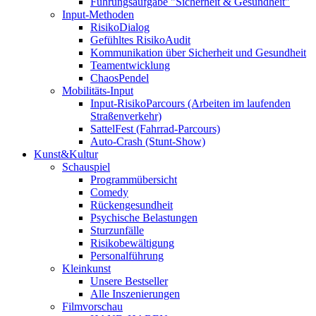
Führungsaufgabe "Sicherheit & Gesundheit"
Input-Methoden
RisikoDialog
Gefühltes RisikoAudit
Kommunikation über Sicherheit und Gesundheit
Teamentwicklung
ChaosPendel
Mobilitäts-Input
Input-RisikoParcours (Arbeiten im laufenden
Straßenverkehr)
SattelFest (Fahrrad-Parcours)
Auto-Crash (Stunt-Show)
Kunst&Kultur
Schauspiel
Programmübersicht
Comedy
Rückengesundheit
Psychische Belastungen
Sturzunfälle
Risikobewältigung
Personalführung
Kleinkunst
Unsere Bestseller
Alle Inszenierungen
Filmvorschau