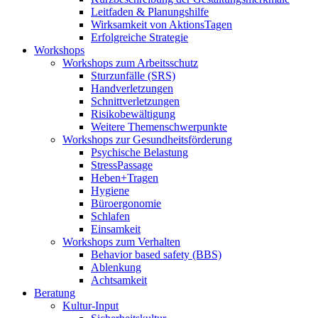
Leitfaden & Planungshilfe
Wirksamkeit von AktionsTagen
Erfolgreiche Strategie
Workshops
Workshops zum Arbeitsschutz
Sturzunfälle (SRS)
Handverletzungen
Schnittverletzungen
Risikobewältigung
Weitere Themenschwerpunkte
Workshops zur Gesundheitsförderung
Psychische Belastung
StressPassage
Heben+Tragen
Hygiene
Büroergonomie
Schlafen
Einsamkeit
Workshops zum Verhalten
Behavior based safety (BBS)
Ablenkung
Achtsamkeit
Beratung
Kultur-Input