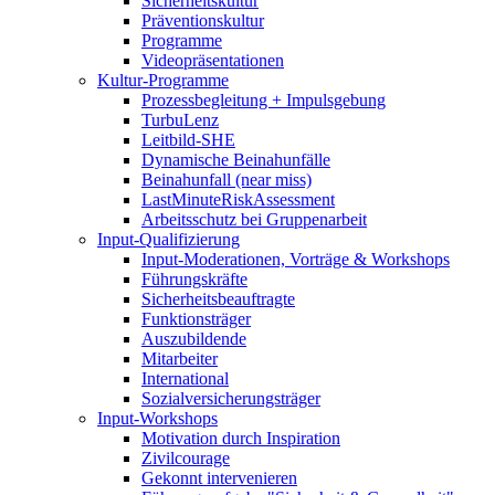
Sicherheitskultur
Präventionskultur
Programme
Videopräsentationen
Kultur-Programme
Prozessbegleitung + Impulsgebung
TurbuLenz
Leitbild-SHE
Dynamische Beinahunfälle
Beinahunfall (near miss)
LastMinuteRiskAssessment
Arbeitsschutz bei Gruppenarbeit
Input-Qualifizierung
Input-Moderationen, Vorträge & Workshops
Führungskräfte
Sicherheitsbeauftragte
Funktionsträger
Auszubildende
Mitarbeiter
International
Sozialversicherungsträger
Input-Workshops
Motivation durch Inspiration
Zivilcourage
Gekonnt intervenieren