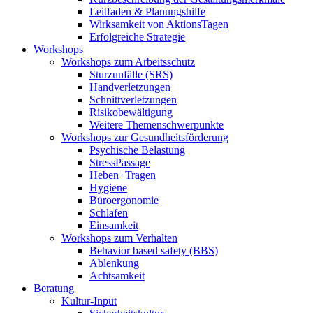
Leitfaden & Planungshilfe
Wirksamkeit von AktionsTagen
Erfolgreiche Strategie
Workshops
Workshops zum Arbeitsschutz
Sturzunfälle (SRS)
Handverletzungen
Schnittverletzungen
Risikobewältigung
Weitere Themenschwerpunkte
Workshops zur Gesundheitsförderung
Psychische Belastung
StressPassage
Heben+Tragen
Hygiene
Büroergonomie
Schlafen
Einsamkeit
Workshops zum Verhalten
Behavior based safety (BBS)
Ablenkung
Achtsamkeit
Beratung
Kultur-Input