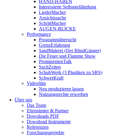
HAND-HABEN
Interessierte Selbstgefährdung
LiederMacher
Ansichtssache
SchrittMacher
AUGEN-BLICKE
Performance
Programmübersicht
GrenzErfahrung
SandMalerei (Der BlindGänger)
Die Feuer und Flamme Show
ProminentenTalk
SuchZeiten
SchuhWerk (3 Plastiken zu SRS)
SchwerKraft
Videofilm
Neu produzieren lassen
Nutzungsrechte erwerben
Über uns
Das Team
Ehrenämter & Partner
Downloads PDF
Download Instrumente
Referenzen
Forschungsprojekte