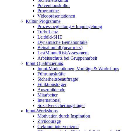
Sicherheitskultur
Präventionskultur
Programme
Videopräsentationen
Kultur-Programme
Prozessbegleitung + Impulsgebung
TurbuLenz
Leitbild-SHE
Dynamische Beinahunfälle
Beinahunfall (near miss)
LastMinuteRiskAssessment
Arbeitsschutz bei Gruppenarbeit
Input-Qualifizierung
Input-Moderationen, Vorträge & Workshops
Führungskräfte
Sicherheitsbeauftragte
Funktionsträger
Auszubildende
Mitarbeiter
International
Sozialversicherungsträger
Input-Workshops
Motivation durch Inspiration
Zivilcourage
Gekonnt intervenieren