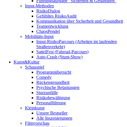
Führungsaufgabe "Sicherheit & Gesundheit"
Input-Methoden
RisikoDialog
Gefühltes RisikoAudit
Kommunikation über Sicherheit und Gesundheit
Teamentwicklung
ChaosPendel
Mobilitäts-Input
Input-RisikoParcours (Arbeiten im laufenden
Straßenverkehr)
SattelFest (Fahrrad-Parcours)
Auto-Crash (Stunt-Show)
Kunst&Kultur
Schauspiel
Programmübersicht
Comedy
Rückengesundheit
Psychische Belastungen
Sturzunfälle
Risikobewältigung
Personalführung
Kleinkunst
Unsere Bestseller
Alle Inszenierungen
Filmvorschau