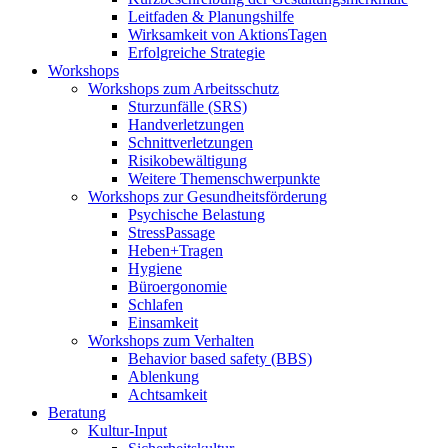
Leitfaden & Planungshilfe
Wirksamkeit von AktionsTagen
Erfolgreiche Strategie
Workshops
Workshops zum Arbeitsschutz
Sturzunfälle (SRS)
Handverletzungen
Schnittverletzungen
Risikobewältigung
Weitere Themenschwerpunkte
Workshops zur Gesundheitsförderung
Psychische Belastung
StressPassage
Heben+Tragen
Hygiene
Büroergonomie
Schlafen
Einsamkeit
Workshops zum Verhalten
Behavior based safety (BBS)
Ablenkung
Achtsamkeit
Beratung
Kultur-Input