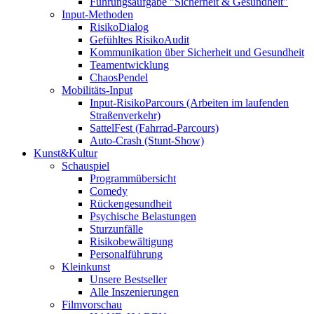
Führungsaufgabe "Sicherheit & Gesundheit"
Input-Methoden
RisikoDialog
Gefühltes RisikoAudit
Kommunikation über Sicherheit und Gesundheit
Teamentwicklung
ChaosPendel
Mobilitäts-Input
Input-RisikoParcours (Arbeiten im laufenden
Straßenverkehr)
SattelFest (Fahrrad-Parcours)
Auto-Crash (Stunt-Show)
Kunst&Kultur
Schauspiel
Programmübersicht
Comedy
Rückengesundheit
Psychische Belastungen
Sturzunfälle
Risikobewältigung
Personalführung
Kleinkunst
Unsere Bestseller
Alle Inszenierungen
Filmvorschau