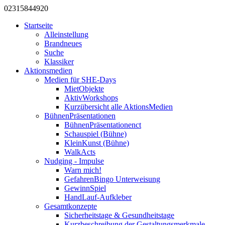
0231
584
492
0
Startseite
Alleinstellung
Brandneues
Suche
Klassiker
Aktionsmedien
Medien für SHE-Days
MietObjekte
AktivWorkshops
Kurzübersicht alle AktionsMedien
BühnenPräsentationen
BühnenPräsentationenct
Schauspiel (Bühne)
KleinKunst (Bühne)
WalkActs
Nudging - Impulse
Warn mich!
GefahrenBingo Unterweisung
GewinnSpiel
HandLauf-Aufkleber
Gesamtkonzepte
Sicherheitstage & Gesundheitstage
Kurzbeschreibung der Gestaltungsmerkmale