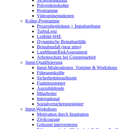
Sicherheitskultur
Präventionskultur
Programme
Videopräsentationen
Kultur-Programme
Prozessbegleitung + Impulsgebung
TurbuLenz
Leitbild-SHE
Dynamische Beinahunfälle
Beinahunfall (near miss)
LastMinuteRiskAssessment
Arbeitsschutz bei Gruppenarbeit
Input-Qualifizierung
Input-Moderationen, Vorträge & Workshops
Führungskräfte
Sicherheitsbeauftragte
Funktionsträger
Auszubildende
Mitarbeiter
International
Sozialversicherungsträger
Input-Workshops
Motivation durch Inspiration
Zivilcourage
Gekonnt intervenieren