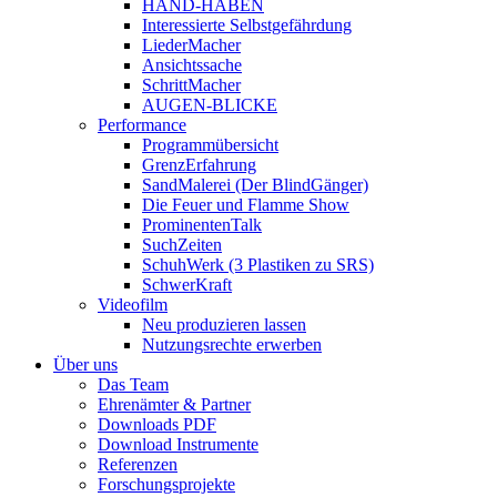
HAND-HABEN
Interessierte Selbstgefährdung
LiederMacher
Ansichtssache
SchrittMacher
AUGEN-BLICKE
Performance
Programmübersicht
GrenzErfahrung
SandMalerei (Der BlindGänger)
Die Feuer und Flamme Show
ProminentenTalk
SuchZeiten
SchuhWerk (3 Plastiken zu SRS)
SchwerKraft
Videofilm
Neu produzieren lassen
Nutzungsrechte erwerben
Über uns
Das Team
Ehrenämter & Partner
Downloads PDF
Download Instrumente
Referenzen
Forschungsprojekte