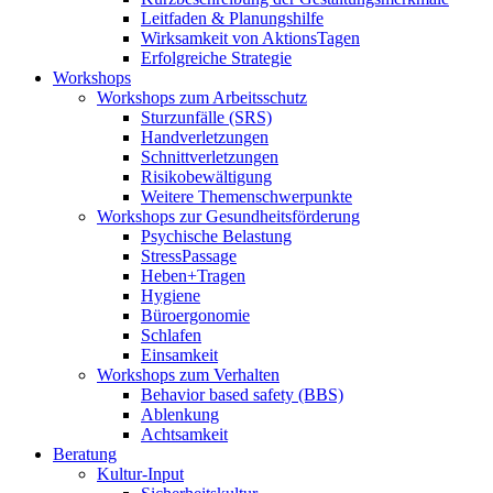
Leitfaden & Planungshilfe
Wirksamkeit von AktionsTagen
Erfolgreiche Strategie
Workshops
Workshops zum Arbeitsschutz
Sturzunfälle (SRS)
Handverletzungen
Schnittverletzungen
Risikobewältigung
Weitere Themenschwerpunkte
Workshops zur Gesundheitsförderung
Psychische Belastung
StressPassage
Heben+Tragen
Hygiene
Büroergonomie
Schlafen
Einsamkeit
Workshops zum Verhalten
Behavior based safety (BBS)
Ablenkung
Achtsamkeit
Beratung
Kultur-Input