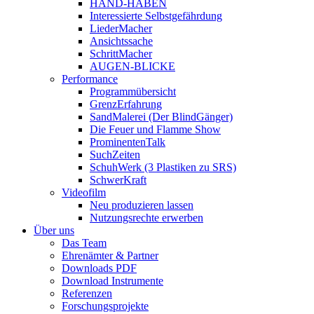
HAND-HABEN
Interessierte Selbstgefährdung
LiederMacher
Ansichtssache
SchrittMacher
AUGEN-BLICKE
Performance
Programmübersicht
GrenzErfahrung
SandMalerei (Der BlindGänger)
Die Feuer und Flamme Show
ProminentenTalk
SuchZeiten
SchuhWerk (3 Plastiken zu SRS)
SchwerKraft
Videofilm
Neu produzieren lassen
Nutzungsrechte erwerben
Über uns
Das Team
Ehrenämter & Partner
Downloads PDF
Download Instrumente
Referenzen
Forschungsprojekte