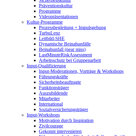
Sicherheitskultur
Präventionskultur
Programme
Videopräsentationen
Kultur-Programme
Prozessbegleitung + Impulsgebung
TurbuLenz
Leitbild-SHE
Dynamische Beinahunfälle
Beinahunfall (near miss)
LastMinuteRiskAssessment
Arbeitsschutz bei Gruppenarbeit
Input-Qualifizierung
Input-Moderationen, Vorträge & Workshops
Führungskräfte
Sicherheitsbeauftragte
Funktionsträger
Auszubildende
Mitarbeiter
International
Sozialversicherungsträger
Input-Workshops
Motivation durch Inspiration
Zivilcourage
Gekonnt intervenieren