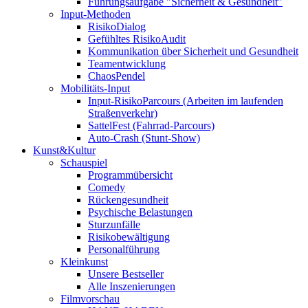
Führungsaufgabe "Sicherheit & Gesundheit"
Input-Methoden
RisikoDialog
Gefühltes RisikoAudit
Kommunikation über Sicherheit und Gesundheit
Teamentwicklung
ChaosPendel
Mobilitäts-Input
Input-RisikoParcours (Arbeiten im laufenden
Straßenverkehr)
SattelFest (Fahrrad-Parcours)
Auto-Crash (Stunt-Show)
Kunst&Kultur
Schauspiel
Programmübersicht
Comedy
Rückengesundheit
Psychische Belastungen
Sturzunfälle
Risikobewältigung
Personalführung
Kleinkunst
Unsere Bestseller
Alle Inszenierungen
Filmvorschau