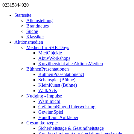
0231
584
492
0
Startseite
Alleinstellung
Brandneues
Suche
Klassiker
Aktionsmedien
Medien für SHE-Days
MietObjekte
AktivWorkshops
Kurzübersicht alle AktionsMedien
BühnenPräsentationen
BühnenPräsentationenct
Schauspiel (Bühne)
KleinKunst (Bühne)
WalkActs
Nudging - Impulse
Warn mich!
GefahrenBingo Unterweisung
GewinnSpiel
HandLauf-Aufkleber
Gesamtkonzepte
Sicherheitstage & Gesundheitstage
Kurzbeschreibung der Gestaltungsmerkmale